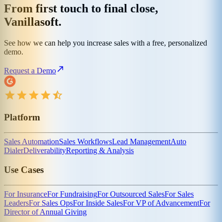
From first touch to final close,
Vanillasoft.
See how we can help you increase sales with a free, personalized
demo.
Request a Demo
Platform
Sales Automation
Sales Workflows
Lead Management
Auto
Dialer
Deliverability
Reporting & Analysis
Use Cases
For Insurance
For Fundraising
For Outsourced Sales
For Sales
Leaders
For Sales Ops
For Inside Sales
For VP of Advancement
For
Director of Annual Giving