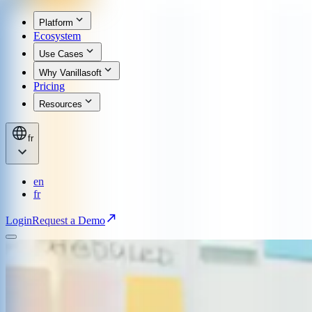
Platform
Ecosystem
Use Cases
Why Vanillasoft
Pricing
Resources
fr
en
fr
Login
Request a Demo