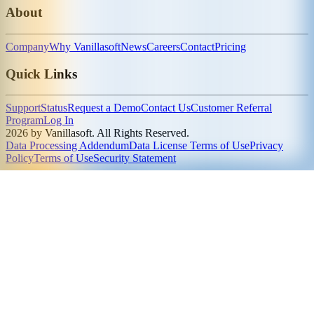
About
Company
Why Vanillasoft
News
Careers
Contact
Pricing
Quick Links
Support
Status
Request a Demo
Contact Us
Customer Referral
Program
Log In
2026 by Vanillasoft. All Rights Reserved.
Data Processing Addendum
Data License Terms of Use
Privacy
Policy
Terms of Use
Security Statement